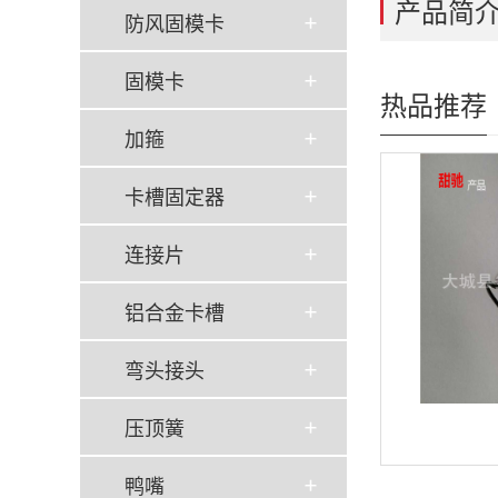
产品简
防风固模卡
固模卡
热品推荐
加箍
卡槽固定器
连接片
铝合金卡槽
弯头接头
压顶簧
鸭嘴