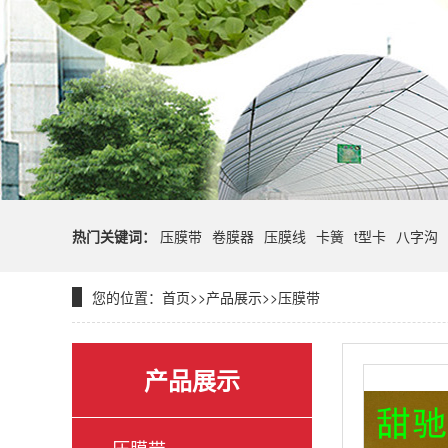
热门关键词：
压膜带
卷膜器
压膜线
卡簧
t型卡
八字沟
您的位置：
首页
>>
产品展示
>>
压膜带
产品展示