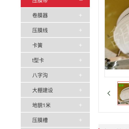
压膜带
卷膜器
压膜线
卡簧
t型卡
八字沟
大棚建设
地貌1米
压膜槽