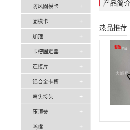
产品简
防风固模卡
固模卡
热品推荐
加箍
卡槽固定器
连接片
铝合金卡槽
弯头接头
压顶簧
鸭嘴